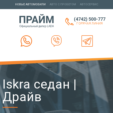
НОВЫЕ АВТОМОБИЛИ
АВТО С ПРОБЕГОМ
АВТОСЕРВИС
ЗАКАЗАТЬ
УСЛУГИ
(4742) 500-777
ГОРЯЧАЯ ЛИНИЯ
РАБОТЫ
КОНТАКТЫ
Iskra седан |
Драйв