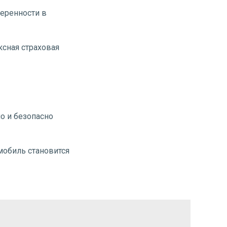
еренности в
ксная страховая
о и безопасно
мобиль становится