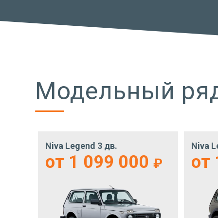
Модельный ря
Niva Legend 3 дв.
Niva L
от 1 099 000
от
₽